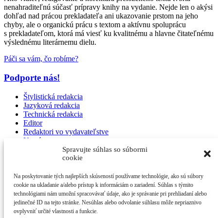
nenahraditeľnú súčasť prípravy knihy na vydanie. Nejde len o akýsi
dohľad nad prácou prekladateľa ani ukazovanie prstom na jeho
chyby, ale o organickú prácu s textom a aktívnu spoluprácu
s prekladateľom, ktorá má viesť ku kvalitnému a hlavne čitateľnému
výslednému literárnemu dielu.
Páči sa vám, čo robíme?
Podporte nás!
Štylistická redakcia
Jazyková redakcia
Technická redakcia
Editor
Redaktori vo vydavateľstve
Na záver
Spravujte súhlas so súbormi
cookie
Na poskytovanie tých najlepších skúseností používame technológie, ako sú súbory
cookie na ukladanie a/alebo prístup k informáciám o zariadení. Súhlas s týmito
DoSlov
technológiami nám umožní spracovávať údaje, ako je správanie pri prehliadaní alebo
Novoveská 6086/10
jedinečné ID na tejto stránke. Nesúhlas alebo odvolanie súhlasu môže nepriaznivo
841 07 Bratislava
ovplyvniť určité vlastnosti a funkcie.