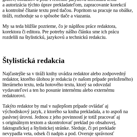
a autorizácia týchto úprav prekladateľom, zapracovanie korekcií
a kontrolné čítanie textu pred tlačou. Popritom sa pracuje na obálke,
tiráži, rozhoduje sa o spôsobe tlače a viazania.
My sa teda bližšie pozrieme, čo je náplňou práce redaktora,
korektora či editora. Pre potreby nášho článku sme ich prácu
rozdelili na štylistickú, jazykovú a technickú redakciu.
Štylistická redakcia
Najčastejšie sa v tiráži knihy uvádza redaktor alebo zodpovedný
redaktor, ktorého úlohou je redakcia (v našom prípade preloženého)
literárneho textu, teda hotového textu, ktorý sa odovzdal
vydavateľovi a ten ho posunie internému alebo externému
redaktorovi.
Takýto redaktor by mal v najlepšom prípade ovládať aj
východiskový jazyk, z ktorého sa kniha prekladala, a to aspoň na
pasívnej úrovni. Jednou z jeho povinností je totiž pracovať aj
s originálnym textom a skontrolovať preklad po obsahovej,
faktografickej a štylistickej stránke. Sleduje, či pri preklade
nevypadla veta, odsek či nadpis a pod. Overuje správnosť