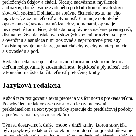
preložených údajov a citácií. Sleduje nadväznosť myšlienok
a obrazov, dodržiavanie zvoleného prekladu konkrétnych slov či
slovných spojení. Dohliada na správne členenie textu, na jeho
logickosť, zrozumiteľnosť a plynulosť. Eliminuje nefunkčné
opakovanie výrazov a nahrádza ich synonymami, opravuje
nezmyselné formulácie, dohliada na správne označenie priamej reči,
dbá na používanie ustálených slovných spojení prirodzených pre
slovenčinu a nahrádza nimi doslovné a neprirodzené preklady.
Takisto opravuje preklepy, gramatické chyby, chyby interpunkcie
a slovosledu a pod.
Redaktor teda pracuje s obsahovou i formálnou stránkou textu a
cieľom redigovania je zrozumiteľnosť, logickosť a plynulosť, teda
v konečnom dôsledku čitateľnosť preloženej knihy.
Jazyková redakcia
Každá fáza redigovania textu prebieha v súčinnosti s prekladateľom.
Po schválení redaktorských zásahov a ich zapracovaní
prekladateľom sa text typograficky spracuje do predtlačovej podoby
a posúva sa na jazykovú korektúru.
Tým sa dostávame k ďalšej osobe v tiráži knihy, ktorou spravidla
býva jazykový redaktor či korektor. Jeho doménou je odstraňovanie
gramatických chýb, preklepov, správne umiestnenie čiarok a ďalších