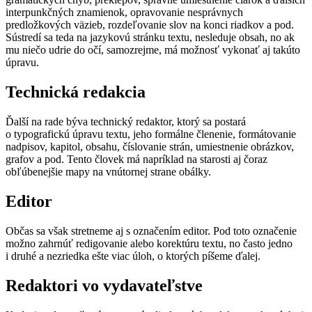
interpunkčných znamienok, opravovanie nesprávnych
predložkových väzieb, rozdeľovanie slov na konci riadkov a pod.
Sústredí sa teda na jazykovú stránku textu, nesleduje obsah, no ak
mu niečo udrie do očí, samozrejme, má možnosť vykonať aj takúto
úpravu.
Technická redakcia
Ďalší na rade býva technický redaktor, ktorý sa postará
o typografickú úpravu textu, jeho formálne členenie, formátovanie
nadpisov, kapitol, obsahu, číslovanie strán, umiestnenie obrázkov,
grafov a pod. Tento človek má napríklad na starosti aj čoraz
obľúbenejšie mapy na vnútornej strane obálky.
Editor
Občas sa však stretneme aj s označením editor. Pod toto označenie
možno zahrnúť redigovanie alebo korektúru textu, no často jedno
i druhé a nezriedka ešte viac úloh, o ktorých píšeme ďalej.
Redaktori vo vydavateľstve