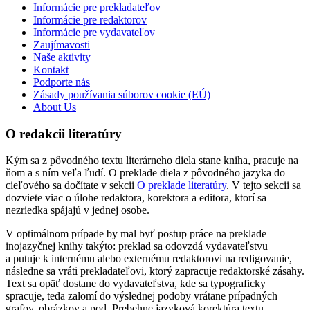
Informácie pre prekladateľov
Informácie pre redaktorov
Informácie pre vydavateľov
Zaujímavosti
Naše aktivity
Kontakt
Podporte nás
Zásady používania súborov cookie (EÚ)
About Us
O redakcii literatúry
Kým sa z pôvodného textu literárneho diela stane kniha, pracuje na
ňom a s ním veľa ľudí. O preklade diela z pôvodného jazyka do
cieľového sa dočítate v sekcii
O preklade literatúry
. V tejto sekcii sa
dozviete viac o úlohe redaktora, korektora a editora, ktorí sa
nezriedka spájajú v jednej osobe.
V optimálnom prípade by mal byť postup práce na preklade
inojazyčnej knihy takýto: preklad sa odovzdá vydavateľstvu
a putuje k internému alebo externému redaktorovi na redigovanie,
následne sa vráti prekladateľovi, ktorý zapracuje redaktorské zásahy.
Text sa opäť dostane do vydavateľstva, kde sa typograficky
spracuje, teda zalomí do výslednej podoby vrátane prípadných
grafov, obrázkov a pod. Prebehne jazyková korektúra textu