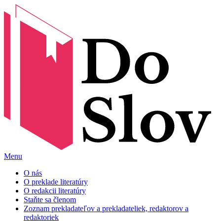
Menu
O nás
O preklade literatúry
O redakcii literatúry
Staňte sa členom
Zoznam prekladateľov a prekladateliek, redaktorov a
redaktoriek