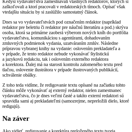
Kedysi vydavateľstvá zamestnávali vlastných redaktorov, ktorých si
zaškoľovali a ktorí pracovali v redaktorských tímoch. Opísať však
vtedajšiu situáciu by si zaslúžilo samostatný článok.
Dnes sa vo vydavateľstvách pod označením redaktor (napríklad
redaktor pre beletriu či redaktor pre náučnú literatúru a pod.) skrýva
osoba, ktorá sa primárne zaoberá výberom nových kníh do portfólia
vydavateľstva, komunikáciou s agentúrami, dohadovaním
zmluvných podmienok vydania, uzatváraním zmlúv. Následne
prípravou vybranej knihy na vydanie: oslovením prekladateľa a
v prípade, že tento redaktor nebude vykonávať štylistickú
a jazykovú redakciu, tak i oslovením externého redaktora
a korektora. Ďalej má na starosti kontrolu zalomeného textu pred
tlačou, oslovenie ilustrátora v prípade ilustrovaných publikácií,
schválenie obálky.
Z toho teda vidíme, že redigovanie textu opísané na začiatku tohto
článku môže vykonávať aj externý redaktor, nielen zamestnanec
vydavateľstva, čo je dnes veľmi časté a takíto externí redaktori sú
spravidla sami aj prekladateľmi (samozrejme, nepreložili dielo, ktoré
redigujú).
Na záver
Ako vidieť, redigovanie a korektúra preloženého textu tvoria