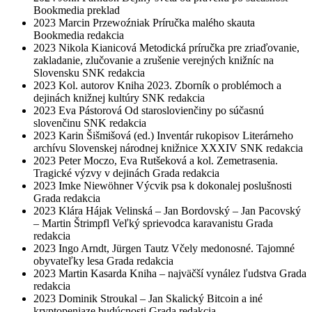
Bookmedia
preklad
2023
Marcin Przewoźniak
Príručka malého skauta
Bookmedia
redakcia
2023
Nikola Kianicová
Metodická príručka pre zriaďovanie,
zakladanie, zlučovanie a zrušenie verejných knižníc na
Slovensku
SNK
redakcia
2023
Kol. autorov
Kniha 2023. Zborník o problémoch a
dejinách knižnej kultúry
SNK
redakcia
2023
Eva Pástorová
Od staroslovienčiny po súčasnú
slovenčinu
SNK
redakcia
2023
Karin Šišmišová (ed.)
Inventár rukopisov Literárneho
archívu Slovenskej národnej knižnice XXXIV
SNK
redakcia
2023
Peter Moczo, Eva Rutšeková a kol.
Zemetrasenia.
Tragické výzvy v dejinách
Grada
redakcia
2023
Imke Niewöhner
Výcvik psa k dokonalej poslušnosti
Grada
redakcia
2023
Klára Hájak Velinská – Jan Bordovský – Jan Pacovský
– Martin Štrimpfl
Veľký sprievodca karavanistu
Grada
redakcia
2023
Ingo Arndt, Jürgen Tautz
Včely medonosné. Tajomné
obyvateľky lesa
Grada
redakcia
2023
Martin Kasarda
Kniha – najväčší vynález ľudstva
Grada
redakcia
2023
Dominik Stroukal – Jan Skalický
Bitcoin a iné
kryptopeniaze budúcnosti
Grada
redakcia