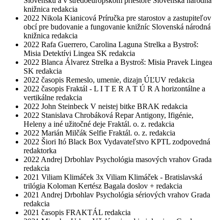
Slovensku a v stredoeurópskom priestore
Slovenská národná
knižnica
redakcia
2022
Nikola Kianicová
Príručka pre starostov a zastupiteľov
obcí pre budovanie a fungovanie knižníc
Slovenská národná
knižnica
redakcia
2022
Rafa Guerrero, Carolina Laguna
Strelka a Bystroš:
Misia Detektívi
Lingea SK
redakcia
2022
Blanca Álvarez
Strelka a Bystroš: Misia Pravek
Lingea
SK
redakcia
2022
časopis Remeslo, umenie, dizajn
ÚĽUV
redakcia
2022
časopis Fraktál - L I T E R A T Ú R A horizontálne a
vertikálne
redakcia
2022
John Steinbeck
V neistej bitke
BRAK
redakcia
2022
Stanislava Chrobáková Repar
Antigony, Ifigénie,
Heleny a iné užitočné deje
Fraktál. o. z.
redakcia
2022
Marián Milčák
Selfie
Fraktál. o. z.
redakcia
2022
Šiori Itó
Black Box
Vydavateľstvo KPTL
zodpovedná
redaktorka
2022
Andrej Drbohlav
Psychológia masových vrahov
Grada
redakcia
2021
Viliam Klimáček
3x Viliam Klimáček - Bratislavská
trilógia
Koloman Kertész Bagala
doslov + redakcia
2021
Andrej Drbohlav
Psychológia sériových vrahov
Grada
redakcia
2021
časopis FRAKTÁL
redakcia