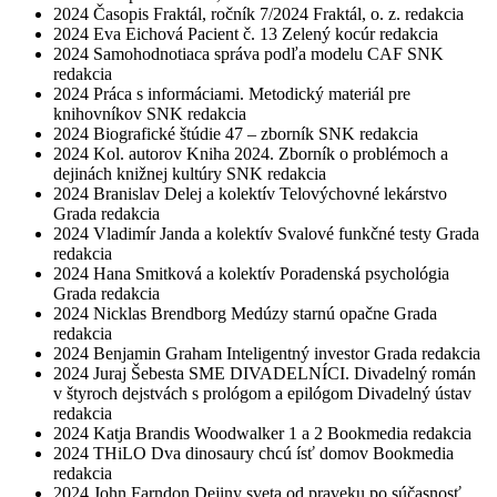
2024
Časopis Fraktál, ročník 7/2024
Fraktál, o. z.
redakcia
2024
Eva Eichová
Pacient č. 13
Zelený kocúr
redakcia
2024
Samohodnotiaca správa podľa modelu CAF
SNK
redakcia
2024
Práca s informáciami. Metodický materiál pre
knihovníkov
SNK
redakcia
2024
Biografické štúdie 47 – zborník
SNK
redakcia
2024
Kol. autorov
Kniha 2024. Zborník o problémoch a
dejinách knižnej kultúry
SNK
redakcia
2024
Branislav Delej a kolektív
Telovýchovné lekárstvo
Grada
redakcia
2024
Vladimír Janda a kolektív
Svalové funkčné testy
Grada
redakcia
2024
Hana Smitková a kolektív
Poradenská psychológia
Grada
redakcia
2024
Nicklas Brendborg
Medúzy starnú opačne
Grada
redakcia
2024
Benjamin Graham
Inteligentný investor
Grada
redakcia
2024
Juraj Šebesta
SME DIVADELNÍCI. Divadelný román
v štyroch dejstvách s prológom a epilógom
Divadelný ústav
redakcia
2024
Katja Brandis
Woodwalker 1 a 2
Bookmedia
redakcia
2024
THiLO
Dva dinosaury chcú ísť domov
Bookmedia
redakcia
2024
John Farndon
Dejiny sveta od praveku po súčasnosť