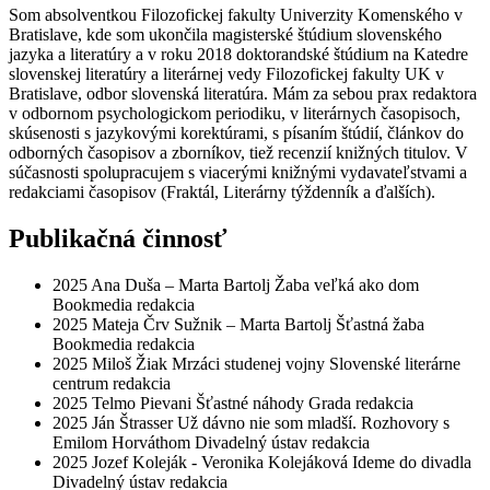
Som absolventkou Filozofickej fakulty Univerzity Komenského v
Bratislave, kde som ukončila magisterské štúdium slovenského
jazyka a literatúry a v roku 2018 doktorandské štúdium na Katedre
slovenskej literatúry a literárnej vedy Filozofickej fakulty UK v
Bratislave, odbor slovenská literatúra. Mám za sebou prax redaktora
v odbornom psychologickom periodiku, v literárnych časopisoch,
skúsenosti s jazykovými korektúrami, s písaním štúdií, článkov do
odborných časopisov a zborníkov, tiež recenzií knižných titulov. V
súčasnosti spolupracujem s viacerými knižnými vydavateľstvami a
redakciami časopisov (Fraktál, Literárny týždenník a ďalších).
Publikačná činnosť
2025
Ana Duša – Marta Bartolj
Žaba veľká ako dom
Bookmedia
redakcia
2025
Mateja Črv Sužnik – Marta Bartolj
Šťastná žaba
Bookmedia
redakcia
2025
Miloš Žiak
Mrzáci studenej vojny
Slovenské literárne
centrum
redakcia
2025
Telmo Pievani
Šťastné náhody
Grada
redakcia
2025
Ján Štrasser
Už dávno nie som mladší. Rozhovory s
Emilom Horváthom
Divadelný ústav
redakcia
2025
Jozef Koleják - Veronika Kolejáková
Ideme do divadla
Divadelný ústav
redakcia