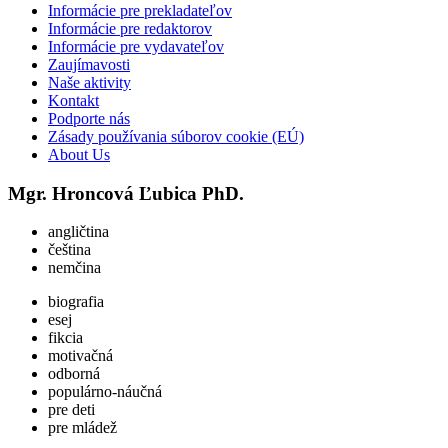
Informácie pre prekladateľov
Informácie pre redaktorov
Informácie pre vydavateľov
Zaujímavosti
Naše aktivity
Kontakt
Podporte nás
Zásady používania súborov cookie (EÚ)
About Us
Mgr.
Hroncová Ľubica
PhD.
angličtina
čeština
nemčina
biografia
esej
fikcia
motivačná
odborná
populárno-náučná
pre deti
pre mládež