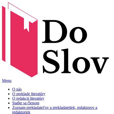
Menu
O nás
O preklade literatúry
O redakcii literatúry
Staňte sa členom
Zoznam prekladateľov a prekladateliek, redaktorov a
redaktoriek