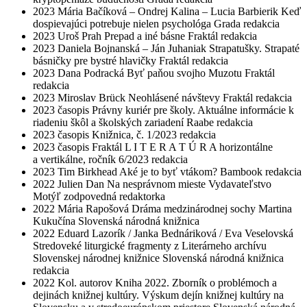
2023
Mária Bačíková – Ondrej Kalina – Lucia Barbierik
Keď
dospievajúci potrebuje nielen psychológa
Grada
redakcia
2023
Uroš Prah
Prepad a iné básne
Fraktál
redakcia
2023
Daniela Bojnanská – Ján Juhaniak
Strapatušky. Strapaté
básničky pre bystré hlavičky
Fraktál
redakcia
2023
Dana Podracká
Byť paňou svojho Muzotu
Fraktál
redakcia
2023
Miroslav Brück
Neohlásené návštevy
Fraktál
redakcia
2023
časopis Právny kuriér pre školy. Aktuálne informácie k
riadeniu škôl a školských zariadení
Raabe
redakcia
2023
časopis Knižnica, č. 1/2023
redakcia
2023
časopis Fraktál L I T E R A T Ú R A horizontálne
a vertikálne, ročník 6/2023
redakcia
2023
Tim Birkhead
Aké je to byť vtákom?
Bambook
redakcia
2022
Julien Dan
Na nesprávnom mieste
Vydavateľstvo
Motýľ
zodpovedná redaktorka
2022
Mária Rapošová
Dráma medzinárodnej sochy Martina
Kukučína
Slovenská národná knižnica
2022
Eduard Lazorík / Janka Bednáriková / Eva Veselovská
Stredoveké liturgické fragmenty z Literárneho archívu
Slovenskej národnej knižnice
Slovenská národná knižnica
redakcia
2022
Kol. autorov
Kniha 2022. Zborník o problémoch a
dejinách knižnej kultúry. Výskum dejín knižnej kultúry na