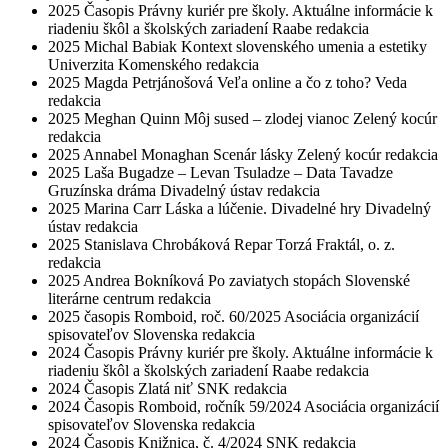
2025
Časopis Právny kuriér pre školy. Aktuálne informácie k
riadeniu škôl a školských zariadení
Raabe
redakcia
2025
Michal Babiak
Kontext slovenského umenia a estetiky
Univerzita Komenského
redakcia
2025
Magda Petrjánošová
Veľa online a čo z toho?
Veda
redakcia
2025
Meghan Quinn
Môj sused – zlodej vianoc
Zelený kocúr
redakcia
2025
Annabel Monaghan
Scenár lásky
Zelený kocúr
redakcia
2025
Laša Bugadze – Levan Tsuladze – Data Tavadze
Gruzínska dráma
Divadelný ústav
redakcia
2025
Marina Carr
Láska a lúčenie. Divadelné hry
Divadelný
ústav
redakcia
2025
Stanislava Chrobáková Repar
Torzá
Fraktál, o. z.
redakcia
2025
Andrea Bokníková
Po zaviatych stopách
Slovenské
literárne centrum
redakcia
2025
časopis Romboid, roč. 60/2025
Asociácia organizácií
spisovateľov Slovenska
redakcia
2024
Časopis Právny kuriér pre školy. Aktuálne informácie k
riadeniu škôl a školských zariadení
Raabe
redakcia
2024
Časopis Zlatá niť
SNK
redakcia
2024
Časopis Romboid, ročník 59/2024
Asociácia organizácií
spisovateľov Slovenska
redakcia
2024
Časopis Knižnica, č. 4/2024
SNK
redakcia