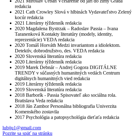
2021
Miroslav Urban
Včelárenie od jari do zimy
Grada
redakcia
2021
Cath Crowley
Slová v hlbinách
Vydavateľstvo Zelený
kocúr
redakcia
2021
Literárny týždenník
redakcia
2020
Magdalena Bystrzak – Radoslav Passia – Ivana
Taranenková
Kontakty literatúry (modely, identity,
reprezentácie)
VEDA
redakcia
2020
Tomáš Horváth
Medzi invariantom a idiolektom.
Detektív, dobrodružstvo, des.
VEDA
redakcia
2020
Slovenská literatúra
redakcia
2020
Literárny týždenník
redakcia
2019
Marek Debnár – Andrej Gogora
DIGITÁLNE
TRENDY v súčasných humanitných vedách
Centrum
digitálnych humanitných vied
redakcia
2019
Literárny týždenník
redakcia
2019
Slovenská literatúra
redakcia
2018
Barborík - Passia
Spisovateľ ako sociálna rola.
Bratislava
Veda
redakcia
2018
Ján Zambor
Personálna bibliografia
Univerzita
Komenského
zostavila
2017
Psychológia a patopsychológia dieťaťa
redakcia
lubiju1@gmail.com
Pozrite sa späť na stránku