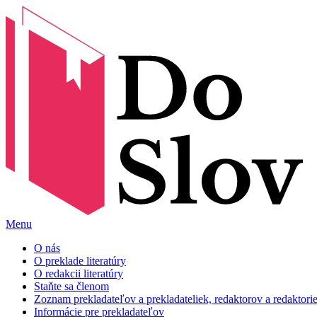
Menu
O nás
O preklade literatúry
O redakcii literatúry
Staňte sa členom
Zoznam prekladateľov a prekladateliek, redaktorov a redaktori
Informácie pre prekladateľov