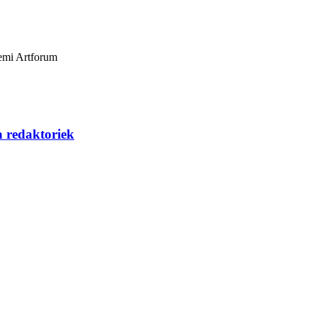
emi
Artforum
a redaktoriek