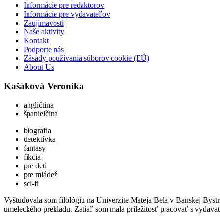
Informácie pre redaktorov
Informácie pre vydavateľov
Zaujímavosti
Naše aktivity
Kontakt
Podporte nás
Zásady používania súborov cookie (EÚ)
About Us
Kašáková Veronika
angličtina
španielčina
biografia
detektívka
fantasy
fikcia
pre deti
pre mládež
sci-fi
Vyštudovala som filológiu na Univerzite Mateja Bela v Banskej Bystr
umeleckého prekladu. Zatiaľ som mala príležitosť pracovať s vydavat