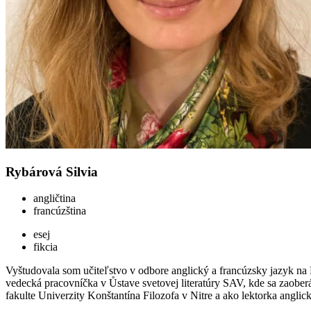
Rybárová Silvia
angličtina
francúzština
esej
fikcia
Vyštudovala som učiteľstvo v odbore anglický a francúzsky jazyk na
vedecká pracovníčka v Ůstave svetovej literatúry SAV, kde sa zaober
fakulte Univerzity Konštantína Filozofa v Nitre a ako lektorka angli