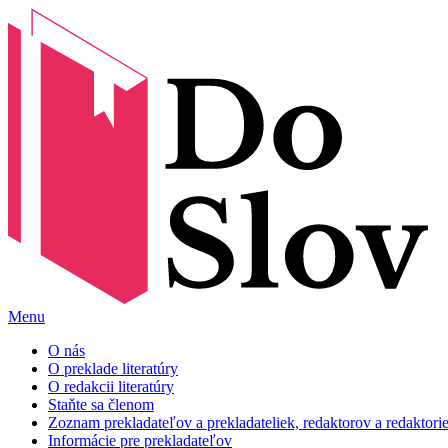
Menu
O nás
O preklade literatúry
O redakcii literatúry
Staňte sa členom
Zoznam prekladateľov a prekladateliek, redaktorov a redaktori
Informácie pre prekladateľov