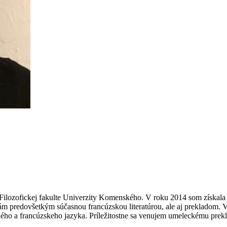
 Filozofickej fakulte Univerzity Komenského. V roku 2014 som získala 
ám predovšetkým súčasnou francúzskou literatúrou, ale aj prekladom. V
ckého a francúzskeho jazyka. Príležitostne sa venujem umeleckému prek