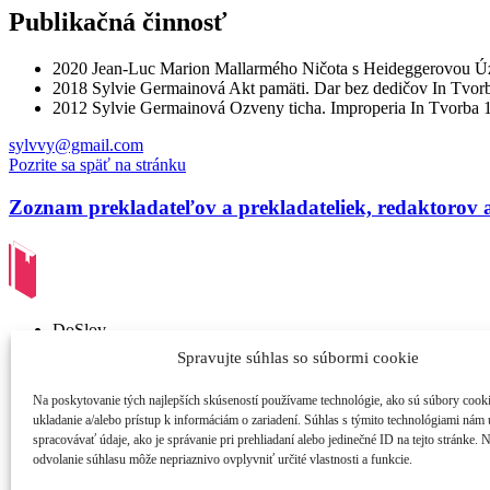
Publikačná činnosť
2020
Jean-Luc Marion
Mallarmého Ničota s Heideggerovou Ú
2018
Sylvie Germainová
Akt pamäti. Dar bez dedičov
In Tvor
2012
Sylvie Germainová
Ozveny ticha. Improperia
In Tvorba 
sylvvy@gmail.com
Pozrite sa späť na stránku
Zoznam prekladateľov a prekladateliek, redaktorov 
DoSlov
Novoveská 6086/10
Spravujte súhlas so súbormi cookie
841 07 Bratislava
Devínska Nová Ves
Na poskytovanie tých najlepších skúseností používame technológie, ako sú súbory cook
IČO: 52 601 684
ukladanie a/alebo prístup k informáciám o zariadení. Súhlas s týmito technológiami nám
DIČ: 21 21 42 41 29
spracovávať údaje, ako je správanie pri prehliadaní alebo jedinečné ID na tejto stránke. 
odvolanie súhlasu môže nepriaznivo ovplyvniť určité vlastnosti a funkcie.
info@doslov.sk