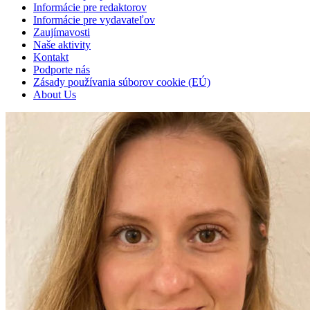
Informácie pre redaktorov
Informácie pre vydavateľov
Zaujímavosti
Naše aktivity
Kontakt
Podporte nás
Zásady používania súborov cookie (EÚ)
About Us