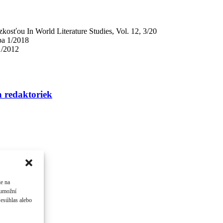
zkosťou
In World Literature Studies, Vol. 12, 3/20
ba 1/2018
1/2012
a redaktoriek
ie na
 umožní
Nesúhlas alebo