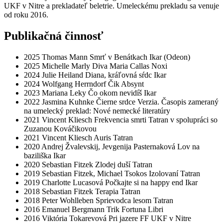
UKF v Nitre a prekladateľ beletrie. Umeleckému prekladu sa venuje
od roku 2016.
Publikačná činnosť
2025
Thomas Mann
Smrť v Benátkach
Ikar (Odeon)
2025
Michelle Marly
Diva Maria Callas
Noxi
2024
Julie Heiland
Diana, kráľovná sŕdc
Ikar
2024
Wolfgang Herrndorf
Čik
Absynt
2023
Mariana Leky
Čo okom nevidíš
Ikar
2022
Jasmina Kuhnke
Čierne srdce
Verzia. Časopis zameraný
na umelecký preklad: Nové nemecké literatúry
2021
Vincent Kliesch
Frekvencia smrti
Tatran
v spolupráci so
Zuzanou Kováčikovou
2021
Vincent Kliesch
Auris
Tatran
2020
Andrej Žvalevskij, Jevgenija Pasternaková
Lov na
baziliška
Ikar
2020
Sebastian Fitzek
Zlodej duší
Tatran
2019
Sebastian Fitzek, Michael Tsokos
Izolovaní
Tatran
2019
Charlotte Lucasová
Počkajte si na happy end
Ikar
2018
Sebastian Fitzek
Terapia
Tatran
2018
Peter Wohlleben
Sprievodca lesom
Tatran
2016
Emanuel Bergmann
Trik
Fortuna Libri
2016
Viktória Tokarevová
Pri jazere
FF UKF v Nitre