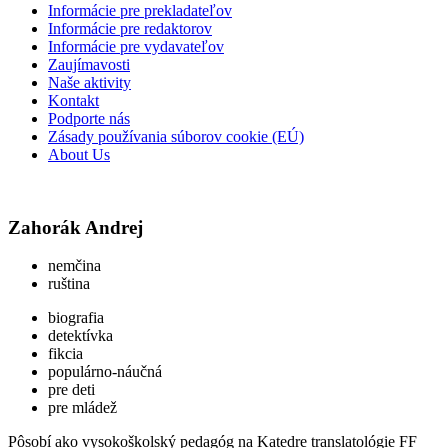
Informácie pre prekladateľov
Informácie pre redaktorov
Informácie pre vydavateľov
Zaujímavosti
Naše aktivity
Kontakt
Podporte nás
Zásady používania súborov cookie (EÚ)
About Us
Zahorák Andrej
nemčina
ruština
biografia
detektívka
fikcia
populárno-náučná
pre deti
pre mládež
Pôsobí ako vysokoškolský pedagóg na Katedre translatológie FF