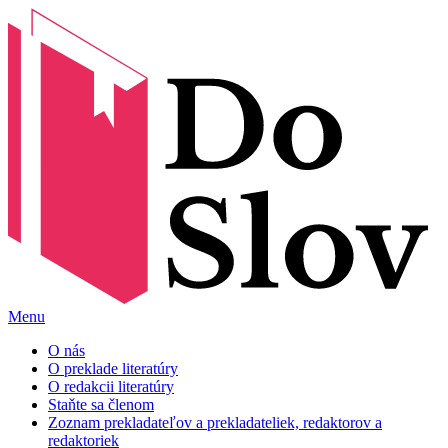
Menu
O nás
O preklade literatúry
O redakcii literatúry
Staňte sa členom
Zoznam prekladateľov a prekladateliek, redaktorov a
redaktoriek