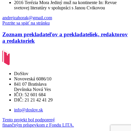
2016
Terézia Mora
Jediný muž na kontinente
In: Revue
svetovej literatúry
v spolupráci s Janou Cvikovou
andrejzahorak@gmail.com
Pozrite sa späť na stránku
Zoznam prekladateľov a prekladateliek, redaktorov
a redaktoriek
DoSlov
Novoveská 6086/10
841 07 Bratislava
Devínska Nová Ves
IČO: 52 601 684
DIČ: 21 21 42 41 29
info@doslov.sk
Tento projekt bol podporený
finančným príspevkom z Fondu LITA.